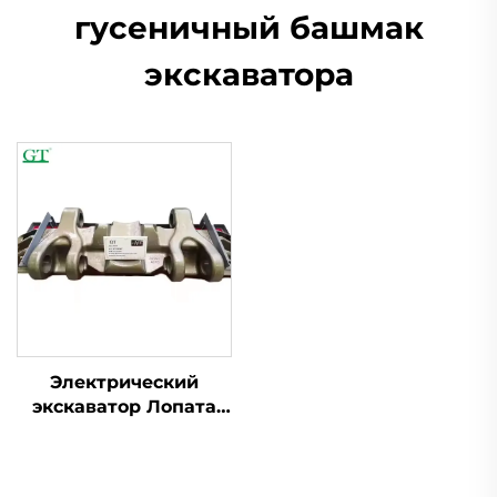
гусеничный башмак
экскаватора
Электрический
экскаватор Лопата
Гусеница Обувь для
гусениц
электрических лопат