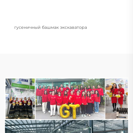
гусеничный башмак экскаватора