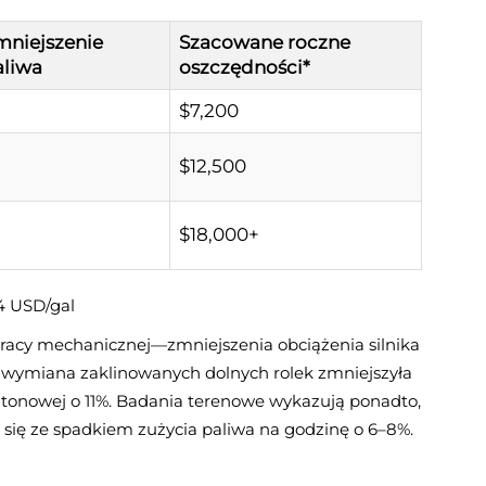
mniejszenie
Szacowane roczne
aliwa
oszczędności*
$7,200
$12,500
$18,000+
4 USD/gal
pracy mechanicznej—zmniejszenia obciążenia silnika
ymiana zaklinowanych dolnych rolek zmniejszyła
0-tonowej o 11%. Badania terenowe wykazują ponadto,
 się ze spadkiem zużycia paliwa na godzinę o 6–8%.