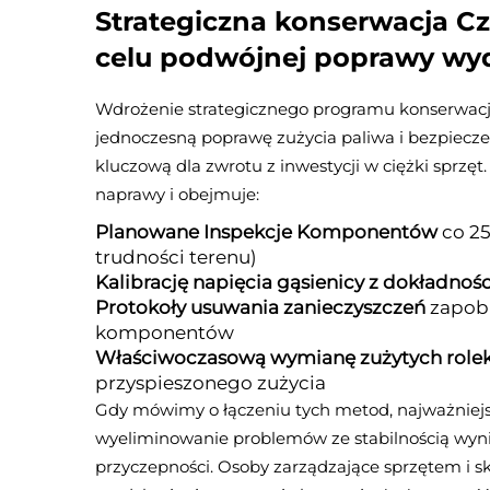
Strategiczna konserwacja
Cz
celu podwójnej poprawy wy
Wdrożenie strategicznego programu konserwacj
jednoczesną poprawę zużycia paliwa i bezpiecz
kluczową dla zwrotu z inwestycji w ciężki sprz
naprawy i obejmuje:
Planowane Inspekcje Komponentów
co 2
trudności terenu)
Kalibrację napięcia gąsienicy z dokładnoś
Protokoły usuwania zanieczyszczeń
zapobi
komponentów
Właściwoczasową wymianę zużytych rolek 
przyspieszonego zużycia
Gdy mówimy o łączeniu tych metod, najważniejsze
wyeliminowanie problemów ze stabilnością wyn
przyczepności. Osoby zarządzające sprzętem i sk