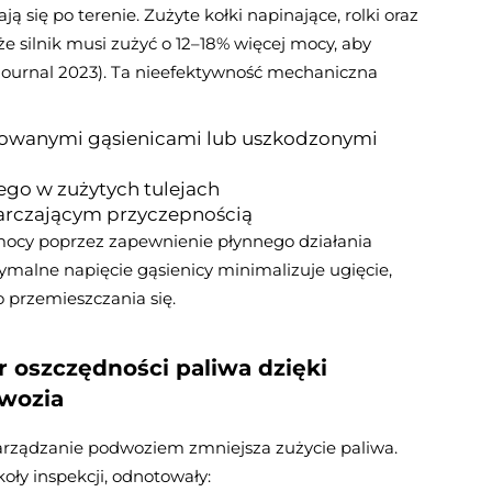
ą się po terenie. Zużyte kołki napinające, rolki oraz
że silnik musi zużyć o 12–18% więcej mocy, aby
ournal 2023). Ta nieefektywność mechaniczna
owanymi gąsienicami lub uszkodzonymi
ego w zużytych tulejach
arczającym przyczepnością
mocy poprzez zapewnienie płynnego działania
malne napięcie gąsienicy minimalizuje ugięcie,
 przemieszczania się.
r oszczędności paliwa dzięki
wozia
arządzanie podwoziem zmniejsza zużycie paliwa.
oły inspekcji, odnotowały: