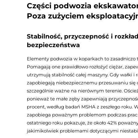
Części podwozia ekskawato
Poza zużyciem eksploatacy
Stabilność, przyczepność i rozkła
bezpieczeństwa
Elementy podwozia w koparkach to zasadniczo t
Pomagają one prawidłowo rozłożyć ciężar, zapew
utrzymują stabilność całej maszyny. Gdy wałki 
zapobiegają niebezpiecznemu przesuwaniu się c
szczególnie ważne na nierównym terenie. Oścież
ponieważ te małe zęby zapewniają przyczepność 
procent, według badań MSHA z zeszłego roku. 
zapobiega poważnym problemom podczas prac 
ostatniego roku pokazuje, że około 42% poważn
jakimikolwiek problemami dotyczącymi niestabil