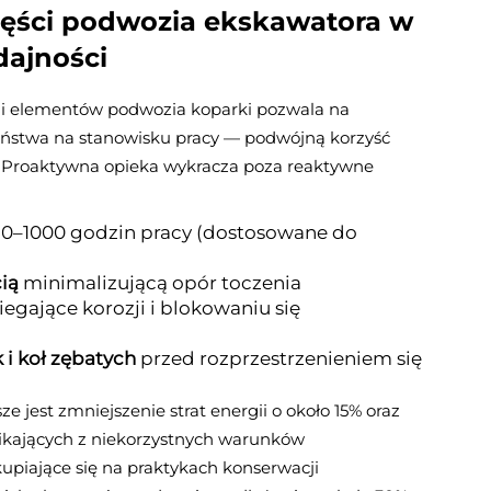
ęści podwozia ekskawatora
w
dajności
i elementów podwozia koparki pozwala na
eństwa na stanowisku pracy — podwójną korzyść
ęt. Proaktywna opieka wykracza poza reaktywne
50–1000 godzin pracy (dostosowane do
cią
minimalizującą opór toczenia
egające korozji i blokowaniu się
i koł zębatych
przed rozprzestrzenieniem się
 jest zmniejszenie strat energii o około 15% oraz
ikających z niekorzystnych warunków
upiające się na praktykach konserwacji