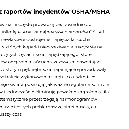
ce z raportów incydentów OSHA/MSHA
dwoziami często prowadzą bezpośrednio do
 uniknięte. Analiza najnowszych raportów OSHA i
niewłaściwe dostrojenie napięcia łańcucha
w których koparki nieoczekiwanie ruszyły się na
zużytych zębach koła napędzającego, które
ków odłączenia łańcucha, zazwyczaj powodując
 w którym pęknięte koła napinające spowodowały
w trakcie wykonywania skrętu, co uszkodziło
stego świata pokazują, jak ważne regularne kontrole
 i jednocześnie eliminują poważne zagrożenia dla
systematycznie przestrzegają harmonogramów
trzecich tych problemów ze stabilnością, co
ższy czas.