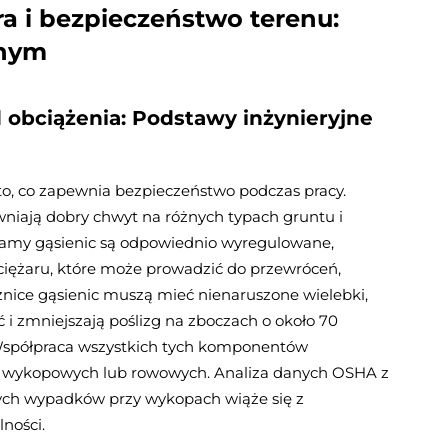
ra
i bezpieczeństwo terenu:
jnym
d obciążenia: Podstawy inżynieryjne
o, co zapewnia bezpieczeństwo podczas pracy.
niają dobry chwyt na różnych typach gruntu i
i ramy gąsienic są odpowiednio wyregulowane,
iężaru, które może prowadzić do przewróceń,
nice gąsienic muszą mieć nienaruszone wielebki,
i zmniejszają poślizg na zboczach o około 70
Współpraca wszystkich tych komponentów
wykopowych lub rowowych. Analiza danych OSHA z
ych wypadków przy wykopach wiąże się z
ności.