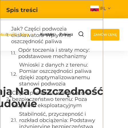
PL
Spis treści
Jak? Części podwozia
ekskawatora Wpływ na
tualności i blog
Kontakt
Pobierz
ZAMÓW CENĘ
oszczędność paliwa
Opór toczenia i straty mocy:
podstawowe mechanizmy
Wnioski z danych z terenu:
Pomiar oszczędności paliwa
dzięki zoptymalizowanemu
stanowi podwozia
ją Na Oszczędność
Części podwozia ekskawatora i
bezpieczeństwo terenu: Poza
Budowie
zużyciem eksploatacyjnym
Stabilność, przyczepność i
rozkład obciążenia: Podstawy
inżynieryjne bezpieczeństwa