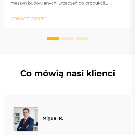
maszyn budowlanych, urządzeń do produkcji
materiałów budowlanych i maszyn górniczych,
pojazdów i sprzętu budowlanego: to puls branży oraz
ZOBACZ WIĘCEJ
międzynarodowy silnik sukcesu, napędzający
innowacje i rynek.
Co mówią nasi klienci
Miguel R.