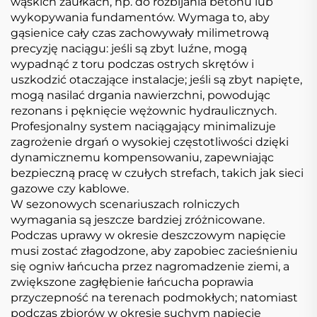
wąskich zaułkach, np. do rozbijania betonu lub
wykopywania fundamentów. Wymaga to, aby
gąsienice cały czas zachowywały milimetrową
precyzję naciągu: jeśli są zbyt luźne, mogą
wypadnąć z toru podczas ostrych skrętów i
uszkodzić otaczające instalacje; jeśli są zbyt napięte,
mogą nasilać drgania nawierzchni, powodując
rezonans i pęknięcie wężownic hydraulicznych.
Profesjonalny system naciągający minimalizuje
zagrożenie drgań o wysokiej częstotliwości dzięki
dynamicznemu kompensowaniu, zapewniając
bezpieczną pracę w czułych strefach, takich jak sieci
gazowe czy kablowe.
W sezonowych scenariuszach rolniczych
wymagania są jeszcze bardziej zróżnicowane.
Podczas uprawy w okresie deszczowym napięcie
musi zostać złagodzone, aby zapobiec zacieśnieniu
się ogniw łańcucha przez nagromadzenie ziemi, a
zwiększone zagłębienie łańcucha poprawia
przyczepność na terenach podmokłych; natomiast
podczas zbiorów w okresie suchym napięcie