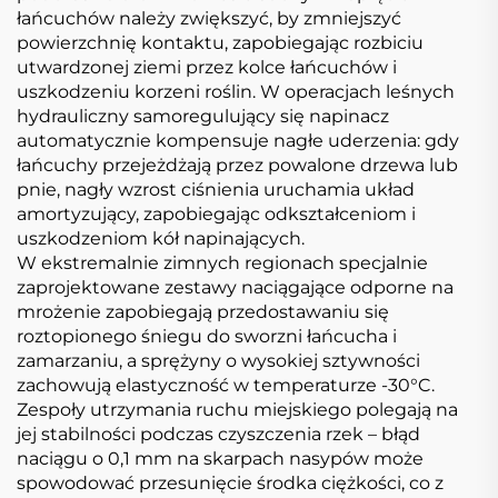
łańcuchów należy zwiększyć, by zmniejszyć
powierzchnię kontaktu, zapobiegając rozbiciu
utwardzonej ziemi przez kolce łańcuchów i
uszkodzeniu korzeni roślin. W operacjach leśnych
hydrauliczny samoregulujący się napinacz
automatycznie kompensuje nagłe uderzenia: gdy
łańcuchy przejeżdżają przez powalone drzewa lub
pnie, nagły wzrost ciśnienia uruchamia układ
amortyzujący, zapobiegając odkształceniom i
uszkodzeniom kół napinających.
W ekstremalnie zimnych regionach specjalnie
zaprojektowane zestawy naciągające odporne na
mrożenie zapobiegają przedostawaniu się
roztopionego śniegu do sworzni łańcucha i
zamarzaniu, a sprężyny o wysokiej sztywności
zachowują elastyczność w temperaturze -30°C.
Zespoły utrzymania ruchu miejskiego polegają na
jej stabilności podczas czyszczenia rzek – błąd
naciągu o 0,1 mm na skarpach nasypów może
spowodować przesunięcie środka ciężkości, co z