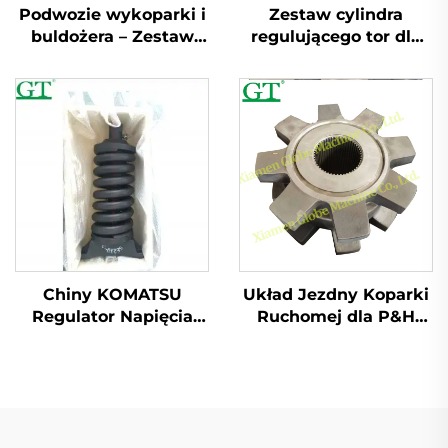
Podwozie wykoparki i
Zestaw cylindra
buldożera – Zestaw
regulującego tor dla
cylindra regulującego
Volvo EC55 EC210
tor
EC240 EC360 EC460
Chiny KOMATSU
Układ Jezdny Koparki
Regulator Napięcia
Ruchomej dla P&H
Łańcucha Dla
4100 CAT 7495
D70(WNĘTRZNY)D8O(WNĘTRZNY)D85
D20PC60-7/PC70-7