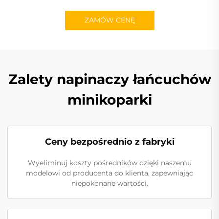
ZAMÓW CENĘ
Zalety napinaczy łańcuchów
minikoparki
Ceny bezpośrednio z fabryki
Wyeliminuj koszty pośredników dzięki naszemu
modelowi od producenta do klienta, zapewniając
niepokonane wartości.