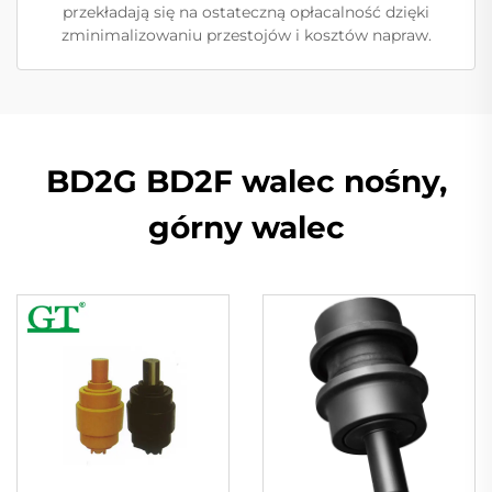
przekładają się na ostateczną opłacalność dzięki
zminimalizowaniu przestojów i kosztów napraw.
BD2G BD2F walec nośny,
górny walec