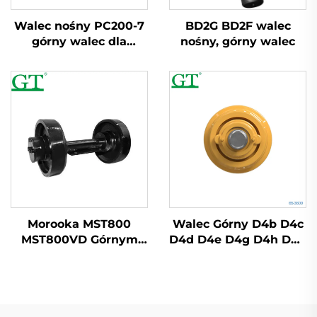
Walec nośny PC200-7
BD2G BD2F walec
górny walec dla
nośny, górny walec
wykoparki i buldożera
Morooka MST800
Walec Górny D4b D4c
MST800VD Górnym
D4d D4e D4g D4h D4k
Walec 1-15340-0011
Walec Nosiący
Nośny Walec