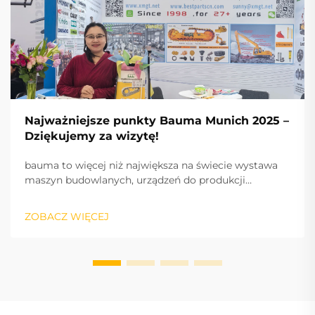
Najważniejsze punkty Bauma Munich 2025 –
Dziękujemy za wizytę!
bauma to więcej niż największa na świecie wystawa
maszyn budowlanych, urządzeń do produkcji
materiałów budowlanych i maszyn górniczych,
pojazdów i sprzętu budowlanego: to puls branży oraz
ZOBACZ WIĘCEJ
międzynarodowy silnik sukcesu, napędzający
innowacje i rynek.