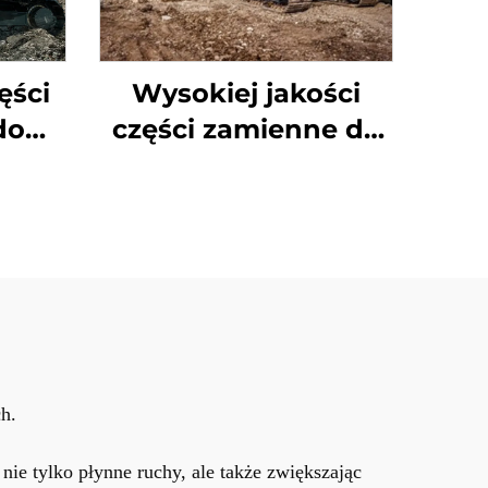
ęści
Wysokiej jakości
do
części zamienne do
AI –
koparek JCB
 z
i R
h.
ie tylko płynne ruchy, ale także zwiększając