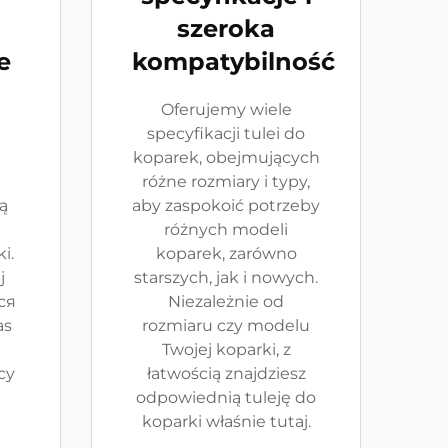
szeroka
e
kompatybilność
Oferujemy wiele
specyfikacji tulei do
koparek, obejmujących
różne rozmiary i typy,
ą
aby zaspokoić potrzeby
różnych modeli
i.
koparek, zarówno
j
starszych, jak i nowych.
ся
Niezależnie od
as
rozmiaru czy modelu
Twojej koparki, z
cy
łatwością znajdziesz
odpowiednią tuleję do
koparki właśnie tutaj.