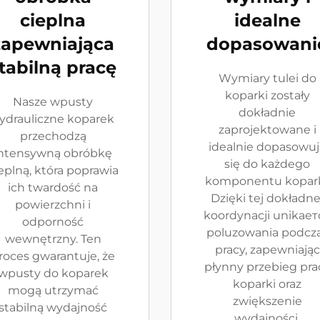
cieplna
idealne
zapewniająca
dopasowani
tabilną pracę
Wymiary tulei do
koparki zostały
Nasze wpusty
dokładnie
ydrauliczne koparek
zaprojektowane i
przechodzą
idealnie dopasowuj
intensywną obróbkę
się do każdego
eplną, która poprawia
komponentu kopark
ich twardość na
Dzięki tej dokładne
powierzchni i
koordynacji unikает
odporność
poluzowania podcz
wewnętrzny. Ten
pracy, zapewniając
roces gwarantuje, że
płynny przebieg pra
wpusty do koparek
koparki oraz
mogą utrzymać
zwiększenie
stabilną wydajność
wydajności.