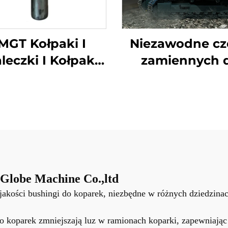
Niezawodne cz
MGT Kołpaki I
zamiennych 
leczki I Kołpak
koparek HYUND
ńcuchowy Dla
Kompatybilne
Wykoparek I
modelami seri
Buldożerów
Globe Machine Co.,ltd
jakości bushingi do koparek, niezbędne w różnych dziedzinac
koparek zmniejszają luz w ramionach koparki, zapewniając n