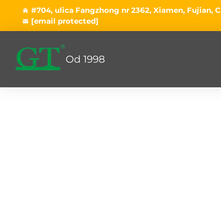
#704, ulica Fangzhong nr 2362, Xiamen, Fujian, C
[email protected]
Od 1998