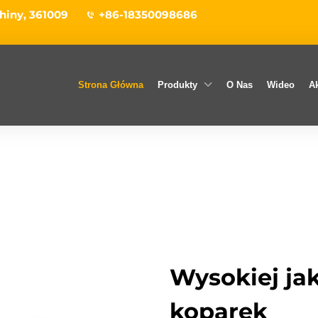
hiny, 361009
+86-18350098686
Strona Główna
Produkty
O Nas
Wideo
Ak
Wysokiej jak
koparek