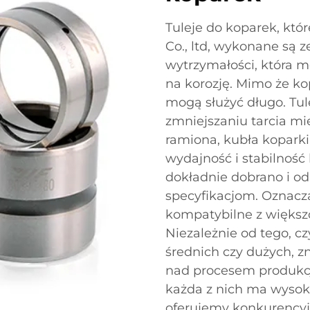
Tuleje do koparek, kt
Co., ltd, wykonane są z
wytrzymałości, która m
na korozję. Mimo że k
mogą służyć długo. Tu
zmniejszaniu tarcia m
ramiona, kubła koparki
wydajność i stabilność 
dokładnie dobrano i 
specyfikacjom. Oznacza
kompatybilne z większ
Niezależnie od tego, c
średnich czy dużych, z
nad procesem produkcji
każda z nich ma wysok
oferujemy konkurencyj