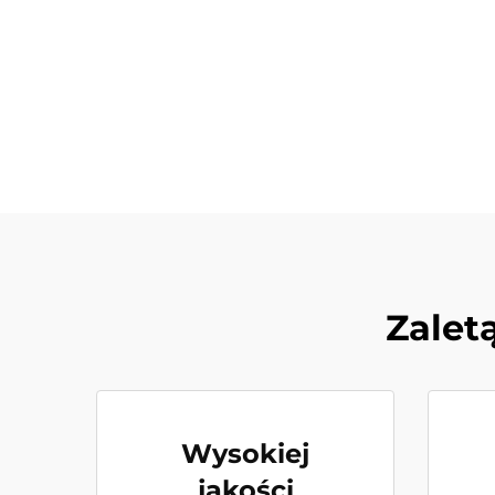
Zalet
Wysokiej
jakości