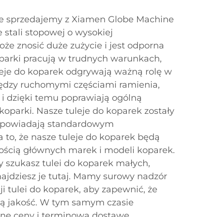
óre sprzedajemy z Xiamen Globe Machine
e stali stopowej o wysokiej
oże znosić duże zużycie i jest odporna
oparki pracują w trudnych warunkach,
leje do koparek odgrywają ważną rolę w
iędzy ruchomymi częściami ramienia,
 i dzięki temu poprawiają ogólną
koparki. Nasze tuleje do koparek zostały
odpowiadają standardowym
 to, że nasze tuleje do koparek będą
ością głównych marek i modeli koparek.
zy szukasz tulei do koparek małych,
najdziesz je tutaj. Mamy surowy nadzór
 tulei do koparek, aby zapewnić, że
ą jakość. W tym samym czasie
ne ceny i terminową dostawę.