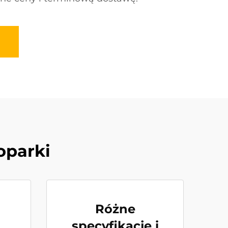
oparki
Różne
specyfikacje i