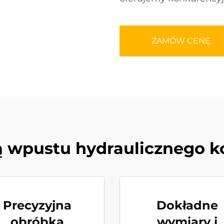
ZAMÓW CENĘ
ą wpustu hydraulicznego k
Precyzyjna
Dokładne
obróbka
wymiary i