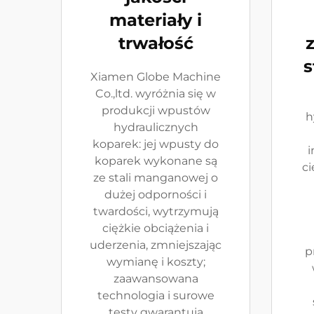
materiały i
trwałość
s
Xiamen Globe Machine
Co.,ltd. wyróżnia się w
produkcji wpustów
h
hydraulicznych
koparek: jej wpusty do
koparek wykonane są
ci
ze stali manganowej o
dużej odporności i
twardości, wytrzymują
ciężkie obciążenia i
uderzenia, zmniejszając
p
wymianę i koszty;
zaawansowana
technologia i surowe
testy gwarantują