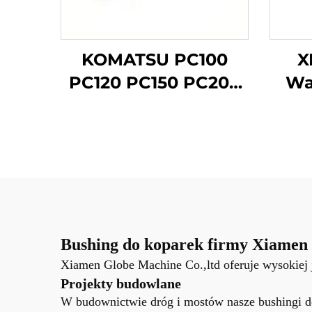
KOMATSU PC100
X
PC120 PC150 PC200
Wa
PC300 Wykoparka
Ła
Zęby i Włókna
Bushing do koparek firmy Xiamen 
Xiamen Globe Machine Co.,ltd oferuje wysokiej 
Projekty budowlane
W budownictwie dróg i mostów nasze bushingi do 