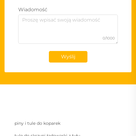
Wiadomość
0/1000
Wyślij
piny i tule do koparek
tule do skrzyni ładowarki z tyłu