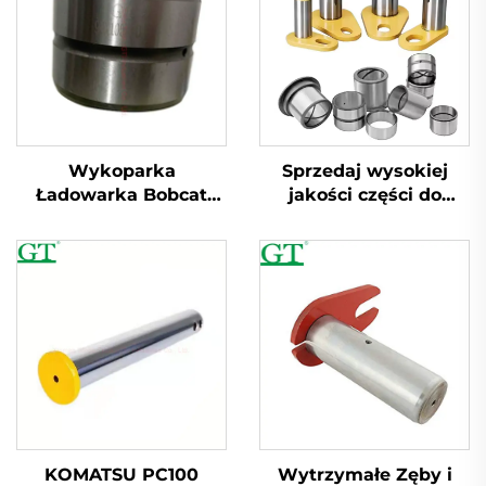
Wykoparka
Sprzedaj wysokiej
Ładowarka Bobcat
jakości części do
Wiadro Stalowe
wykoparek 40cr Koło
Waleczki
napędowe i waleczki
Mini Wiadro do
wykoparek
Wytrzymałe Zęby i
KOMATSU PC100