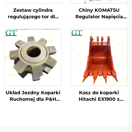
Zestaw cylindra
Chiny KOMATSU
regulującego tor dla
Regulator Napięcia
Volvo EC55 EC210
Łańcucha Dla
EC240 EC360 EC460
D70(WNĘTRZNY)D8O(W
D20PC60-7/PC70-7
Układ Jezdny Koparki
Kosz do koparki
Ruchomej dla P&H
Hitachi EX1900 z
4100 CAT 7495
żelaza HARDOX
Pojemność kosza 5
cbm i 10 cbm