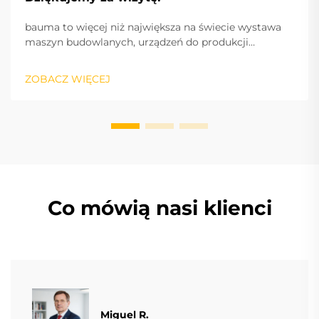
bauma to więcej niż największa na świecie wystawa
maszyn budowlanych, urządzeń do produkcji
materiałów budowlanych i maszyn górniczych,
pojazdów i sprzętu budowlanego: to puls branży oraz
ZOBACZ WIĘCEJ
międzynarodowy silnik sukcesu, napędzający
innowacje i rynek.
Co mówią nasi klienci
Miguel R.