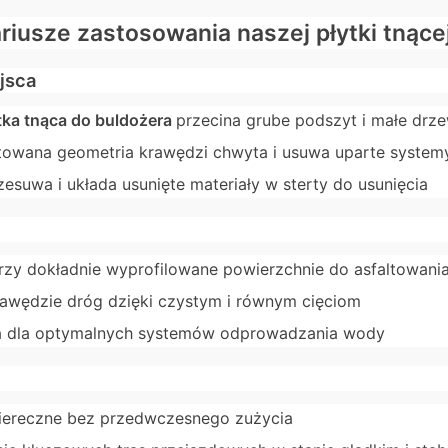
iusze zastosowania naszej płytki tnące
jsca
tka tnąca do buldożera
przecina grube podszyt i małe drz
ktowana geometria krawędzi chwyta i usuwa uparte system
zesuwa i układa usunięte materiały w sterty do usunięcia
zy dokładnie wyprofilowane powierzchnie do asfaltowani
awędzie dróg dzięki czystym i równym cięciom
ta dla optymalnych systemów odprowadzania wody
ciereczne bez przedwczesnego zużycia