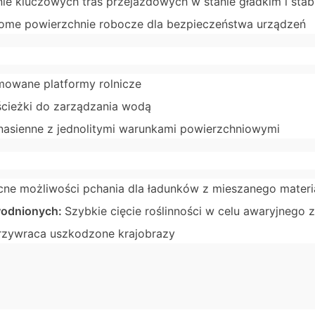
ie kluczowych tras przejazdowych w stanie gładkim i stab
ome powierzchnie robocze dla bezpieczeństwa urządzeń
mowane platformy rolnicze
ścieżki do zarządzania wodą
nasienne z jednolitymi warunkami powierzchniowymi
ne możliwości pchania dla ładunków z mieszanego materi
wodnionych:
Szybkie cięcie roślinności w celu awaryjnego
rzywraca uszkodzone krajobrazy