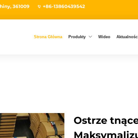
hiny, 361009
+86-13860439542
Strona Główna
Produkty
Wideo
Aktualności
Ostrze tnące
Maksymalizu