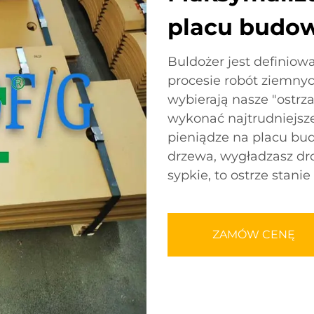
placu budo
Buldożer jest definiow
procesie robót ziemny
wybierają nasze "ostrza
wykonać najtrudniejsze
pieniądze na placu bud
drzewa, wygładzasz dro
sypkie, to ostrze stani
ZAMÓW CENĘ