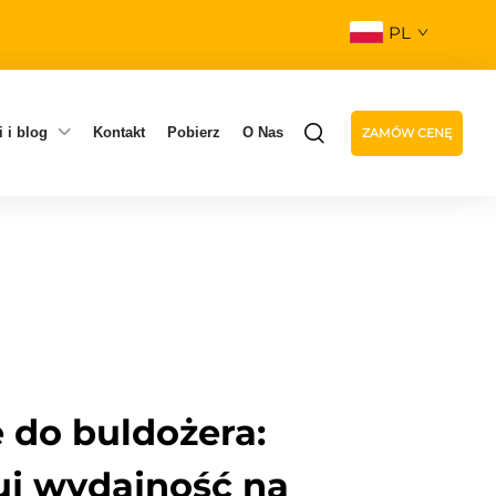
PL
 i blog
Kontakt
Pobierz
O Nas
ZAMÓW CENĘ
 do buldożera:
j wydajność na