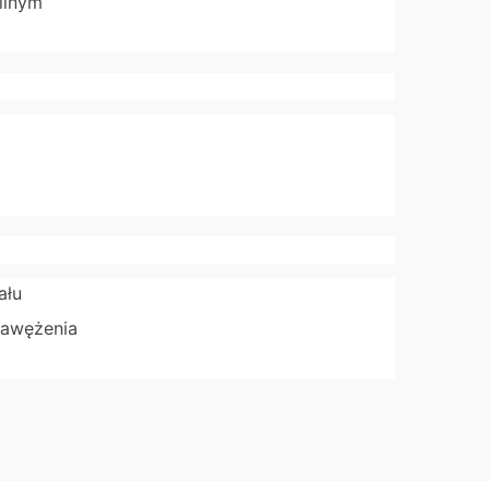
ilnym
ału
 zawężenia