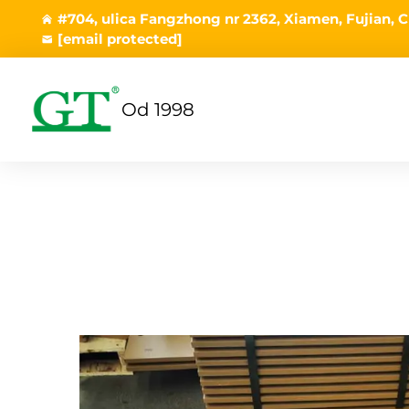
#704, ulica Fangzhong nr 2362, Xiamen, Fujian, C
[email protected]
Od 1998