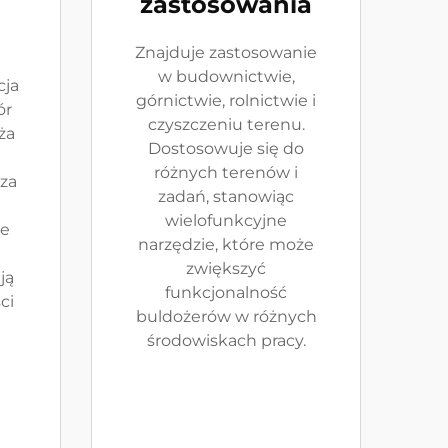
zastosowania
Znajduje zastosowanie
w budownictwie,
cja
górnictwie, rolnictwie i
ór
czyszczeniu terenu.
ża
Dostosowuje się do
różnych terenów i
za
zadań, stanowiąc
wielofunkcyjne
ze
narzędzie, które może
zwiększyć
ją
funkcjonalność
ci
buldożerów w różnych
j
środowiskach pracy.