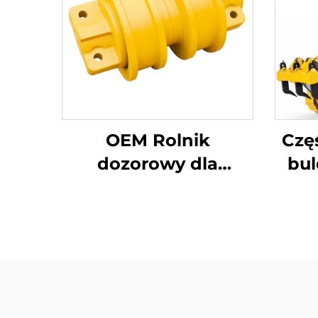
OEM Rolnik
Czę
dozorowy dla
bu
buldożera,
wykoparek PC200
E320 EC210 D6D D85
D7G D65