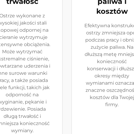
trwałość
paliwa i
kosztów
Ostrze wykonane z
ysokiej jakości stali
Efektywna konstruk
topowej odpornej na
ostrzy zmniejsza op
cieranie wytrzymuje
podczas pracy i obni
tensywne obciążenia.
zużycie paliwa. Na
Może wytrzymać
dłuższą metę mniejs
kstremalne ciśnienie,
konieczność
wtarzane uderzenia i
konserwacji i dłużs
nne surowe warunki
okresy między
racy, a także posiada
wymianami oznacza
ele funkcji, takich jak
znaczne oszczędnoś
odporność na
kosztów dla Twoje
wyginanie, pękanie i
firmy.
rdzewienie. Posiada
długą trwałość i
niejsza konieczność
wymiany.