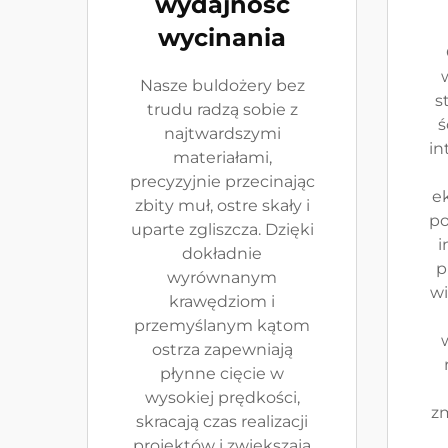
wydajność
wycinania
w
Nasze buldożery bez
s
trudu radzą sobie z
ś
najtwardszymi
in
materiałami,
precyzyjnie przecinając
e
zbity muł, ostre skały i
po
uparte zgliszcza. Dzięki
i
dokładnie
p
wyrównanym
wi
krawędziom i
przemyślanym kątom
ostrza zapewniają
płynne cięcie w
wysokiej prędkości,
zm
skracają czas realizacji
projektów i zwiększają