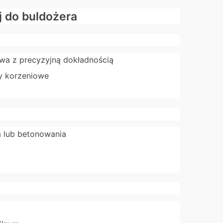
j do buldożera
ewa z precyzyjną dokładnością
y korzeniowe
a lub betonowania