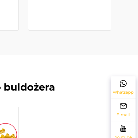
 buldożera
Whatsapp
E-mail
Youtube