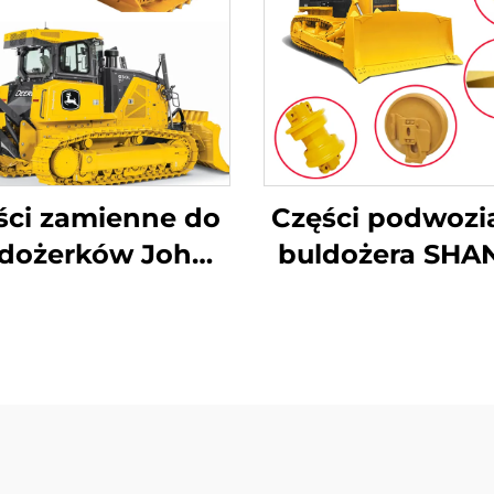
ści zamienne do
Części podwozi
ldożerków John
buldożera SHA
Deere