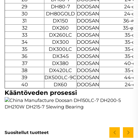
29
DH80-7
DOOSAN
24-φ
30
DH80GOLD
DOOSAN
24-φ
31
DX150
DOOSAN
36-∅21
32
DX260
DOOSAN
35-φ26
33
DX260LC
DOOSAN
35-φ2
34
DX300
DOOSAN
35-φ2
35
DX300LC
DOOSAN
35-φ2
36
DX345
DOOSAN
35-φ2
37
DX380
DOOSAN
40-φ
38
DX420LC
DOOSAN
35-φ2
39
DX500LC-9C
DOOSAN
44-φ
40
DX60
DOOSAN
24-φ1
Kääntöveden prosessi
Suositellut tuotteet