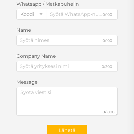
Whatsapp / Matkapuhelin
Koodi
0/100
Name
0/100
Company Name
0/200
Message
0/1000
Lähetä