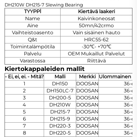
TYYPPİ
Kiertävä laakeri
Name
Kaivinkoneosat
Aine
50mn/42crmo
Vaihteistoasento
Vain sisäinen hauto
Q&t
HRC55-62
Toimintalämpötila
-30℃- +70℃
Palvelu
OEM Mukaillut Palvelut
Varastossa
Riittävä
Kiertokappaleiden mallit
- Ei, ei, ei. - Mitä?
Malli
Merkki
Ulommainen r
1
DH150
DOOSAN
36-φ2
2
DH150LC-7
DOOSAN
36-φ2
3
DH200-5
DOOSAN
36-φ2
4
DH210W
DOOSAN
36-φ2
5
DH215-7
DOOSAN
36-φ2
6
DH215-9
DOOSAN
36-φ2
7
DH220-3
DOOSAN
36-φ2
8
DH220-5
DOOSAN
36-φ2