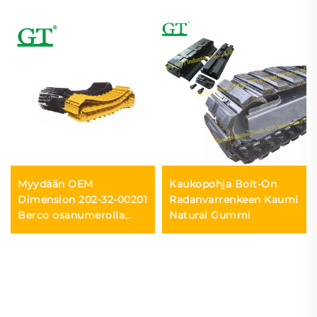
Myydään OEM
Kaukopohja Bolt-On
Dimension 202-32-00201
Radanvarrenkeen Kaumi
Berco osanumerolla
Natural Gummi
KM1262/40 PC100-5
Kaivurin ketjusarja