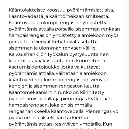
Kääntölaitteisto koostuu pyörähtämislattialta,
kääntövedestä ja kääntömekaanismitsesta.
Kääntöveden ulompi rengas on yhdistetty
pyörähtämislattialla porsailla, sisemmän renkaan
hampaisrengas on yhdistetty alamiekoon myös
porsailla, ja vierivät kehat ovat asetettu
sisemman ja ulomman renkaan välille.
Kaivaushenkilön työkalun pystysuuntainen
kuormitus, vaakasuuntainen kuormitus ja
kaatumiskiertojoukko, jotka vaikuttavat
pyörähtämislattialla, välitetään alamiekoon
kääntöveden ulomman rengaston, vierivien
kehojen ja sisemmän rengaston kautta.
Kääntömekaanismin runko on kiinnitetty
pyörähtämislattialla, ja pienrengas kytketään
hampaisrengaan, joka on sisimmällä
rengashankkeella kääntövedellä. Pienrengas voi
pyöriä omalla akselillaan tai kiertää
pyörähtämislattian keskiviivan ympärillä. Kun