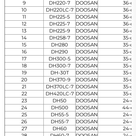
9
DH220-7
DOOSAN
36-φ2
10
DH220LC-7
DOOSAN
36-φ2
11
DH225-5
DOOSAN
36-φ2
12
DH225-7
DOOSAN
36-φ2
13
DH225-9
DOOSAN
36-φ2
14
DH258-7
DOOSAN
35-φ2
15
DH280
DOOSAN
35-φ2
16
DH290
DOOSAN
35-φ2
17
DH300-5
DOOSAN
35-φ2
18
DH300-7
DOOSAN
35-φ2
19
DH-30T
DOOSAN
35-φ2
20
DH370-9
DOOSAN
35-φ2
21
DH370LC-7
DOOSAN
35-φ2
22
DH420LC-7
DOOSAN
35-φ2
23
DH50
DOOSAN
24-φ1
24
DH500
DOOSAN
44-φ
25
DH55-5
DOOSAN
24-φ1
26
DH55-7
DOOSAN
24-φ1
27
DH60
DOOSAN
24-φ1
28
DH60-7
DOOSAN
24-φ1