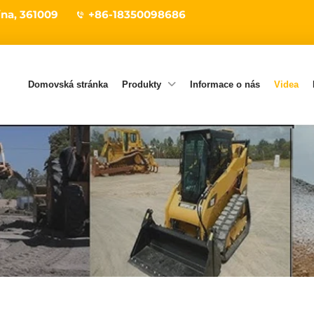
ína, 361009
+86-18350098686
Domovská stránka
Produkty
Informace o nás
Videa