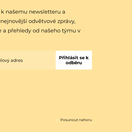
e k našemu newsletteru a
 nejnovější odvětvové zprávy,
e a přehledy od našeho týmu v
Přihlásit se k
odběru
Posunout nahoru