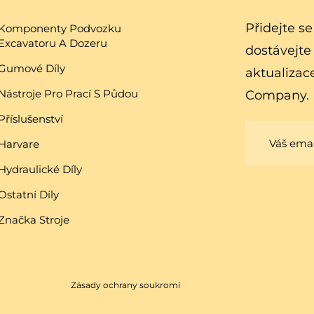
Přidejte s
Komponenty Podvozku
Excavatoru A Dozeru
dostávejte
Gumové Díly
aktualizac
Nástroje Pro Prací S Půdou
Company.
Příslušenství
Harvare
Hydraulické Díly
Ostatní Díly
Značka Stroje
Zásady ochrany soukromí