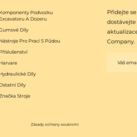
Přidejte s
Komponenty Podvozku
Excavatoru A Dozeru
dostávejte
Gumové Díly
aktualizac
Nástroje Pro Prací S Půdou
Company.
Příslušenství
Harvare
Hydraulické Díly
Ostatní Díly
Značka Stroje
Zásady ochrany soukromí