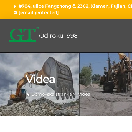
#704, ulice Fangzhong č. 2362, Xiamen, Fujian, Č
[email protected]
Od roku 1998
Videa
Domovská stránka
>
Videa