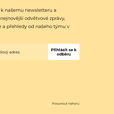
e k našemu newsletteru a
 nejnovější odvětvové zprávy,
e a přehledy od našeho týmu v
Přihlásit se k
odběru
Posunout nahoru