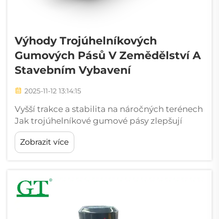
Výhody Trojúhelníkových
Gumových Pásů V Zemědělství A
Stavebním Vybavení
2025-11-12 13:14:15
Vyšší trakce a stabilita na náročných terénech
Jak trojúhelníkové gumové pásy zlepšují
úchop na nerovných površích Gumové pásy
Zobrazit více
ve tvaru trojúhelníku poskytují strojům lepší
úchop, protože se dotýkají povrchu větší
plochou díky své speciální...