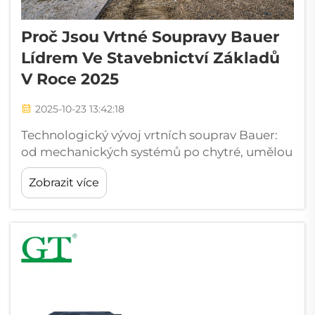
Proč Jsou Vrtné Soupravy Bauer
Lídrem Ve Stavebnictví Základů
V Roce 2025
2025-10-23 13:42:18
Technologický vývoj vrtních souprav Bauer:
od mechanických systémů po chytré, umělou
inteligencí řízené stroje. Historický vývoj
Zobrazit více
vrtního zařízení a jeho vliv na moderní
zakládací technologie. Již ve 30. letech 20.
století spočívala zakládací vrtní práce v...