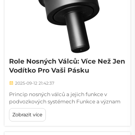
Role Nosných Válců: Více Než Jen
Vodítko Pro Vaši Pásku
2025-09-12 21:42:37
Princip nosných válců a jejich funkce v
podvozkových systémech Funkce a význam
nosných válců v podvozku bagru Nosné válce
Zobrazit více
jsou umístěny v horní části rámu pásu u těžké
techniky. Tyto komponenty v zásadě...