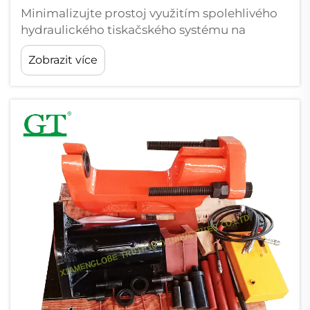
Minimalizujte prostoj využitím spolehlivého
hydraulického tiskačského systému na
pásovém podvozku. Výzvy spojené s častým
Zobrazit více
prostojem tradičních tiskařských systémů:
Staromódní razící systémy často selhávají bez
varování, čímž většině výrobců stojí...