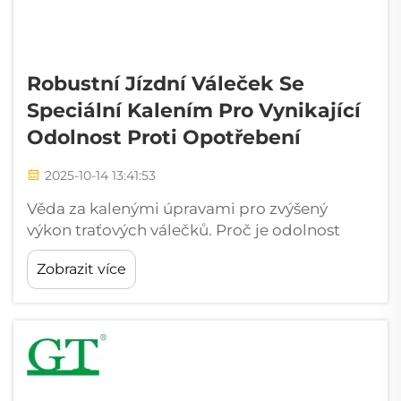
Robustní Jízdní Váleček Se
Speciální Kalením Pro Vynikající
Odolnost Proti Opotřebení
2025-10-14 13:41:53
Věda za kalenými úpravami pro zvýšený
výkon traťových válečků. Proč je odolnost
proti opotřebení rozhodující u odolných
Zobrazit více
traťových válečků. V abrazivních prostředích,
jako je těžba a stavebnictví, jsou traťové
válečky vystaveny trvalým kontaktním tlakům
přesahujícím...