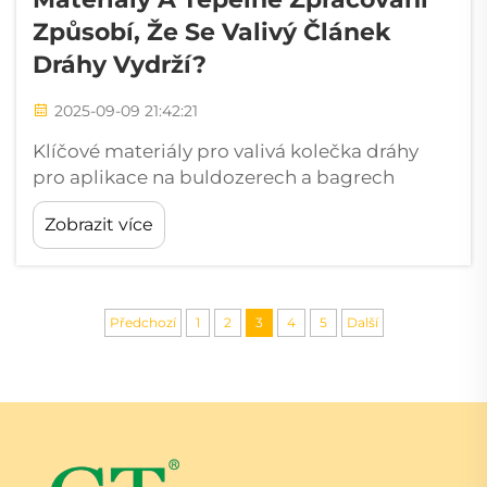
Způsobí, Že Se Valivý Článek
Dráhy Vydrží?
2025-09-09 21:42:21
Klíčové materiály pro valivá kolečka dráhy
pro aplikace na buldozerech a bagrech
Přehled běžných legovaných ocelí: 40CrMo,
Zobrazit více
42CrMo, 40Mn2 a 50Mn Valivá kolečka
používaná na buldozerech a bagrech závisí
těsně na konkrétních legovaných ocelích
včetně 40CrMo, 42CrMo...
Předchozí
1
2
3
4
5
Další