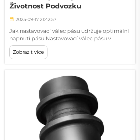
Životnost Podvozku
2025-09-17 21:42:57
Jak nastavovací válec pásu udržuje optimální
napnutí pásu Nastavovací válec pásu v
systémech podvozku působí jako hlavní
Zobrazit více
regulátor napnutí pásu, čímž zajišťuje
bezpečný a efektivní provoz těžkých strojů v
různorodém terénu. B...