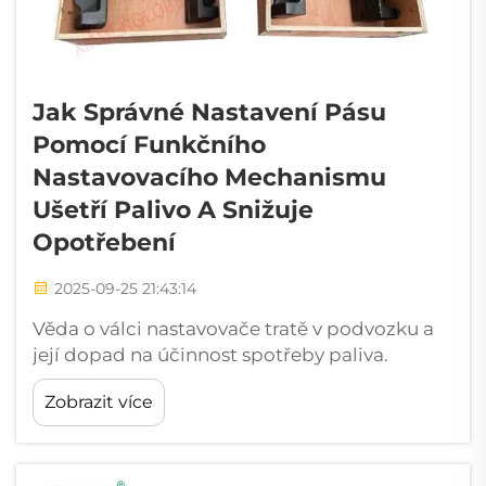
Jak Správné Nastavení Pásu
Pomocí Funkčního
Nastavovacího Mechanismu
Ušetří Palivo A Snižuje
Opotřebení
2025-09-25 21:43:14
Věda o válci nastavovače tratě v podvozku a
její dopad na účinnost spotřeby paliva.
Porozumění vztahu mezi napětím tratě a
Zobrazit více
spotřebou paliva. Správně nastavené napětí
tratě snižuje valivý odpor, díky čemuž mohou
těžké stroje efektivněji pracovat...