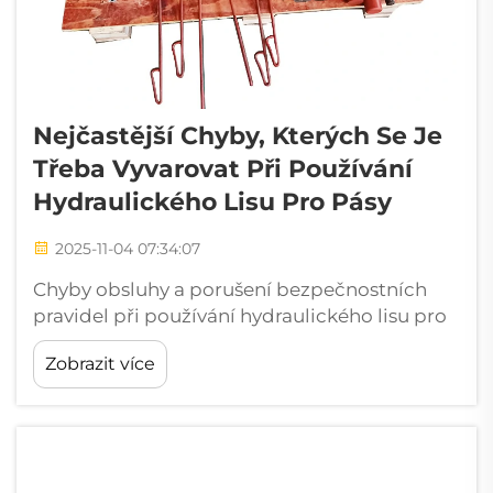
Nejčastější Chyby, Kterých Se Je
Třeba Vyvarovat Při Používání
Hydraulického Lisu Pro Pásy
2025-11-04 07:34:07
Chyby obsluhy a porušení bezpečnostních
pravidel při používání hydraulického lisu pro
pásy Běžné mezery v školení obsluhy vedoucí
Zobrazit více
k lidským chybám Většina úrazů spojených s
hydraulickými lisy pro pásy ve skutečnosti
vychází z nedostatků v základním školení,
nikoli z vadného zařízení. Re...