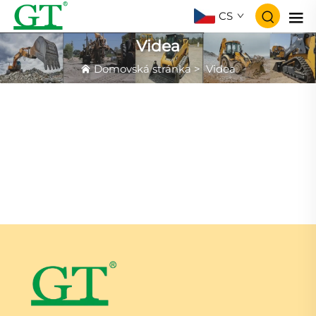
CS
Videa
Domovská stránka
>
Videa