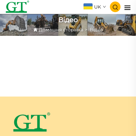
UK
Відео
Домашня сторінка
>
Відео