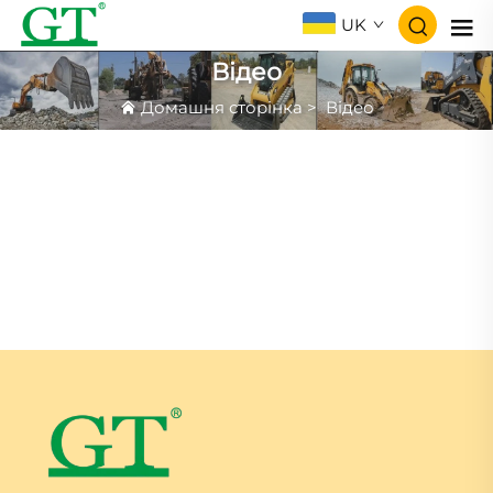
UK
Відео
Домашня сторінка
>
Відео