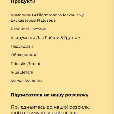
Продукти
Компоненти Підлогового Механізму
Екскаватора Й Дозера
Резинові Частини
Інструменти Для Роботи З Грунтом
Надбудови
Обладнання
Гіdraulic Деталі
Інші Деталі
Марка Машини
Підписатися на нашу розсилку
Приєднайтесь до нашої розсилки,
щоб отримувати найсвіжіші