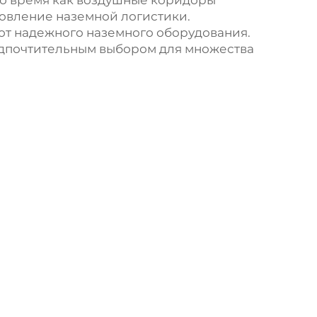
то время как воздушные коридоры
новление наземной логистики.
от надежного наземного оборудования.
едпочтительным выбором для множества