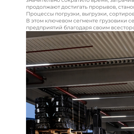
значительно сократило время, затрачи
продолжают достигать прорывов, стано
Процессы погрузки, выгрузки, сортиро
В этом ключевом сегменте грузовики с
предприятий благодаря своим всестор