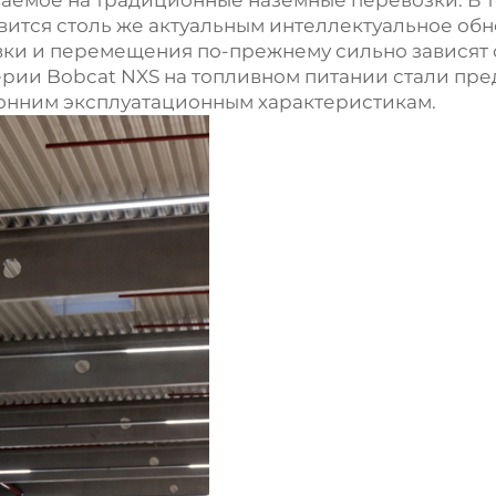
ваемое на традиционные наземные перевозки. В 
вится столь же актуальным интеллектуальное об
вки и перемещения по-прежнему сильно зависят 
ерии Bobcat NXS на топливном питании стали пр
онним эксплуатационным характеристикам.