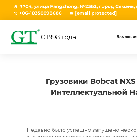
#704, улица Fangzhong, №2362, город Сямэнь,
+86-18350098686
[email protected]
С 1998 года
Домашняя
Грузовики Bobcat NXS
Интеллектуальной Н
Недавно было успешно запущено неско