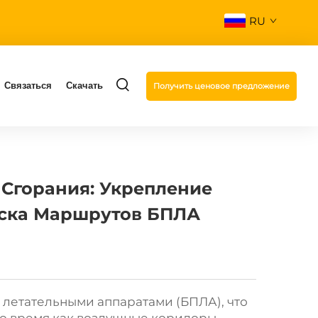
RU
Связаться
Скачать
Получить ценовое предложение
 Сгорания: Укрепление
уска Маршрутов БПЛА
летательными аппаратами (БПЛА), что