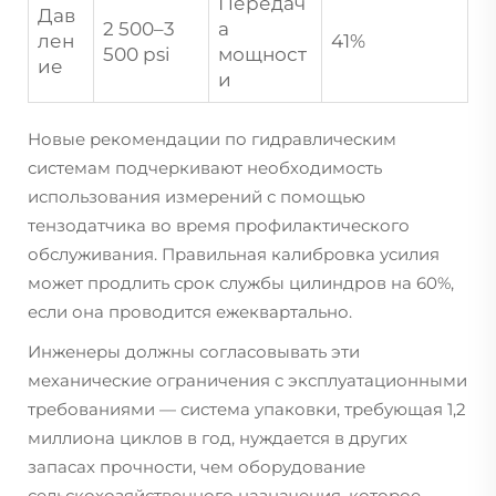
Передач
Дав
2 500–3
а
лен
41%
500 psi
мощност
ие
и
Новые рекомендации по гидравлическим
системам подчеркивают необходимость
использования измерений с помощью
тензодатчика во время профилактического
обслуживания. Правильная калибровка усилия
может продлить срок службы цилиндров на 60%,
если она проводится ежеквартально.
Инженеры должны согласовывать эти
механические ограничения с эксплуатационными
требованиями — система упаковки, требующая 1,2
миллиона циклов в год, нуждается в других
запасах прочности, чем оборудование
сельскохозяйственного назначения, которое