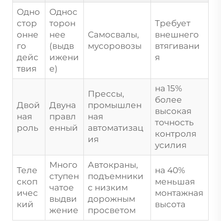
Одно
Однос
стор
торон
Требует
онне
нее
Самосвалы,
внешнего
го
(выдв
мусоровозы
втягивани
дейс
ижени
я
твия
е)
на 15%
Прессы,
более
Двой
Двуна
промышлен
высокая
ная
правл
ная
точность
роль
енный
автоматизац
контроля
ия
усилия
Много
Автокраны,
Теле
на 40%
ступен
подъемники
скоп
меньшая
чатое
с низким
ичес
монтажная
выдви
дорожным
кий
высота
жение
просветом