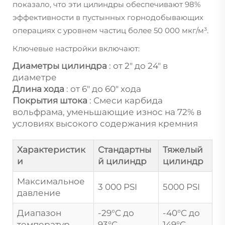
показало, что эти цилиндры обеспечивают 98%
эффективности в пустынных горнодобывающих
операциях с уровнем частиц более 50 000 мкг/м³.
Ключевые настройки включают:
Диаметры цилиндра
: от 2" до 24" в
диаметре
Длина хода
: от 6" до 60" хода
Покрытия штока
: Смеси карбида
вольфрама, уменьшающие износ на 72% в
условиях высокого содержания кремния
Характеристик
Стандартны
Тяжелый
и
й цилиндр
цилиндр
Максимальное
3 000 PSI
5000 PSI
давление
Диапазон
-29°C до
-40°C до
температур
93°C
149°C