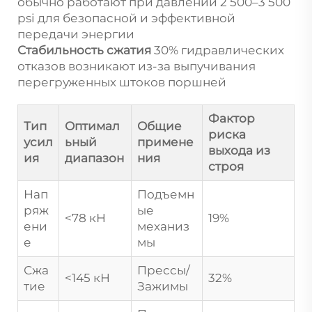
обычно работают при давлении 2 500–3 500
psi для безопасной и эффективной
передачи энергии
Стабильность сжатия
30% гидравлических
отказов возникают из-за выпучивания
перегруженных штоков поршней
Фактор
Тип
Оптимал
Общие
риска
усил
ьный
примене
выхода из
ия
диапазон
ния
строя
Нап
Подъемн
ряж
ые
<78 кН
19%
ени
механиз
е
мы
Сжа
Прессы/
<145 кН
32%
тие
Зажимы