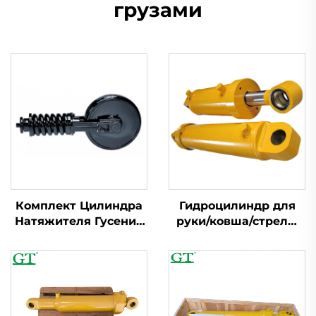
грузами
Комплект Цилиндра
Гидроцилиндр для
Натяжителя Гусениц
руки/ковша/стрелы
для Volvo EC55 EC210
Komatsu/Hitachi/Caterpi
EC240 EC360 EC460
для экскаватора