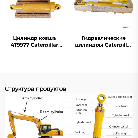
Цилиндр ковша
Гидравлические
4T9977 Caterpillar
цилиндры Caterpillar
Подходит для D10N
242-4275 подходят
D10R D10T
для погрузчика
WHEEL LOADER 966H
966K 966M
Структура продуктов