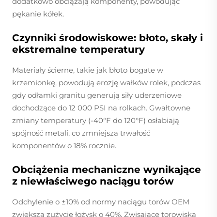
dodatkowo obciążają komponenty, powodując
pękanie kółek.
Czynniki środowiskowe: błoto, skały i
ekstremalne temperatury
Materiały ścierne, takie jak błoto bogate w
krzemionkę, powodują erozję wałków rolek, podczas
gdy odłamki granitu generują siły uderzeniowe
dochodzące do 12 000 PSI na rolkach. Gwałtowne
zmiany temperatury (-40°F do 120°F) osłabiają
spójność metali, co zmniejsza trwałość
komponentów o 18% rocznie.
Obciążenia mechaniczne wynikające
z niewłaściwego naciągu torów
Odchylenie o ±10% od normy naciągu torów OEM
zwiększa zużycie łożysk o 40%. Zwisające torowiska