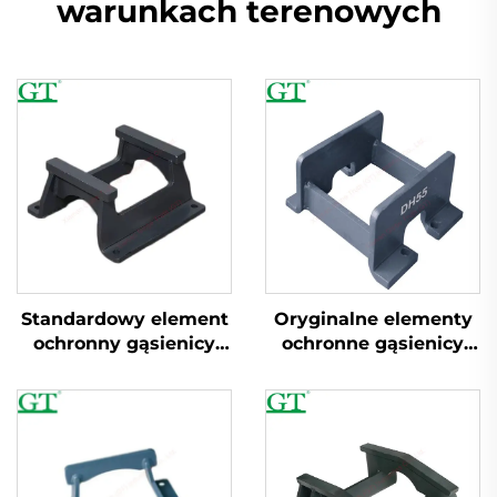
warunkach terenowych
Standardowy element
Oryginalne elementy
ochronny gąsienicy
ochronne gąsienicy
CAT320 dla
dla ekskawatora
ekskawatora
DH220/SK350/R200