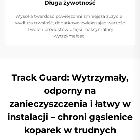
Długa żywotność
Wysoka twardość powierzchni zmniejsza zużycie i
wydłuża trwałość, dodatkowo zwiększając wartość
Twoich produktów dzięki maksymalnej
wytrzymałości.
Track Guard: Wytrzymały,
odporny na
zanieczyszczenia i łatwy w
instalacji – chroni gąsienice
koparek w trudnych