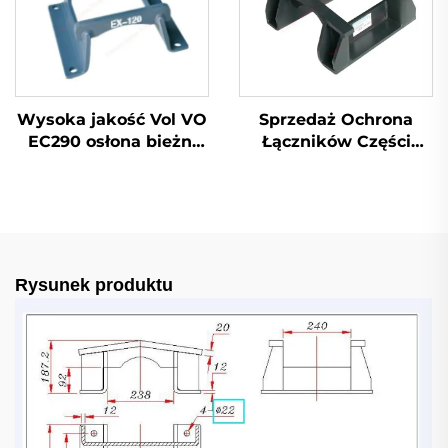
Wysoka jakość Vol VO
Sprzedaż Ochrona
EC290 osłona bieżni
Łączników Części
koparki, osłona
Koparek Ochrona
łańcucha
Łączników Osłona
Łańcucha
Rysunek produktu