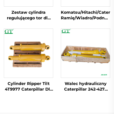
Zestaw cylindra
Komatsu/Hitachi/Caterpi
regulującego tor dla
Ramię/Wiadro/Podnośni
Volvo EC55 EC210
Hydrauliczny
EC240 EC360 EC460
Cylindryczny dla
wykoparek
Cylinder Ripper Tilt
Walec hydrauliczny
4T9977 Caterpillar Dla
Caterpillar 242-4275
modeli D10N D10R
pasujący do WHEEL
D10T
LOADER 966H 966K
966M