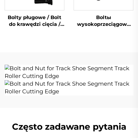
Bolty pługowe / Bolt
Boltы
do krawędzi cięcia /
wysokoprzeciągowe
Bolt wiaderkowy
dla wykoparek /
Numer części: 4J9058
buldożerów
Często zadawane pytania