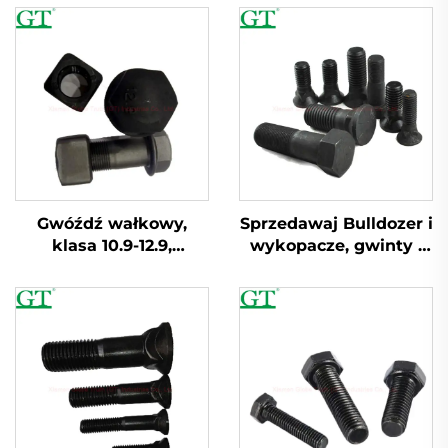
Gwóźdź wałkowy,
Sprzedawaj Bulldozer i
klasa 10.9-12.9,
wykopacze, gwinty i
materiał 40Cr
śruby dla odcinka
tarczy torowej, ostrza
noża, wałek