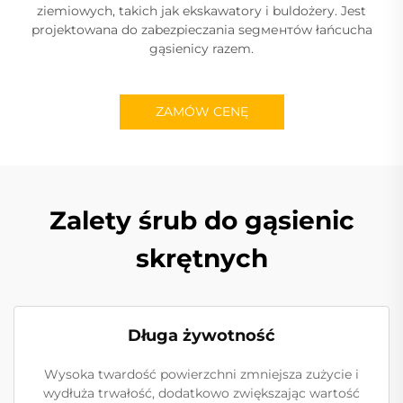
ziemiowych, takich jak ekskawatory i buldożery. Jest
projektowana do zabezpieczania segментów łańcucha
gąsienicy razem.
ZAMÓW CENĘ
Zalety śrub do gąsienic
skrętnych
Długa żywotność
Wysoka twardość powierzchni zmniejsza zużycie i
wydłuża trwałość, dodatkowo zwiększając wartość