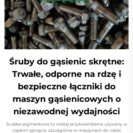
Śruby do gąsienic skrętne:
Trwałe, odporne na rdzę i
bezpieczne łączniki do
maszyn gąsienicowych o
niezawodnej wydajności
Śrubka segmentowa to rodzaj przytwierdzenia używany w
ciężkim sprzęcie, szczególnie w maszynach do robót