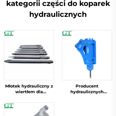
kategorii części do koparek
hydraulicznych
Producent
Młotek hydrauliczny z
hydraulicznych
wiertłem dla
łamarek i młotów
wykoparek
ekskawatory dla GT
40 45 53