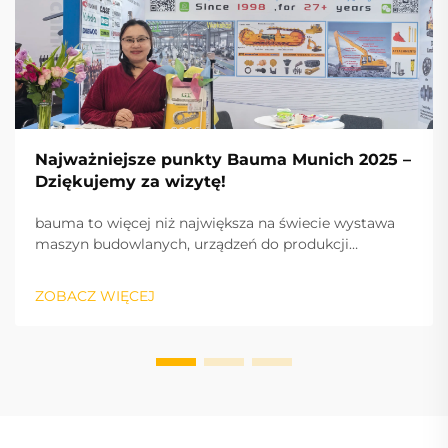
Najważniejsze punkty Bauma Munich 2025 –
Dziękujemy za wizytę!
bauma to więcej niż największa na świecie wystawa
maszyn budowlanych, urządzeń do produkcji
materiałów budowlanych i maszyn górniczych,
pojazdów i sprzętu budowlanego: to puls branży oraz
ZOBACZ WIĘCEJ
międzynarodowy silnik sukcesu, napędzający
innowacje i rynek.