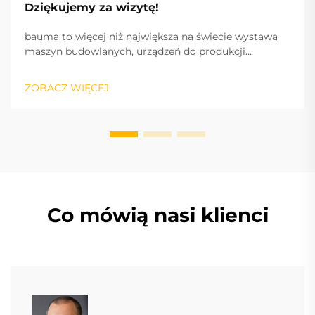
Dziękujemy za wizytę!
bauma to więcej niż największa na świecie wystawa
maszyn budowlanych, urządzeń do produkcji
materiałów budowlanych i maszyn górniczych,
pojazdów i sprzętu budowlanego: to puls branży oraz
ZOBACZ WIĘCEJ
międzynarodowy silnik sukcesu, napędzający
innowacje i rynek.
Co mówią nasi klienci