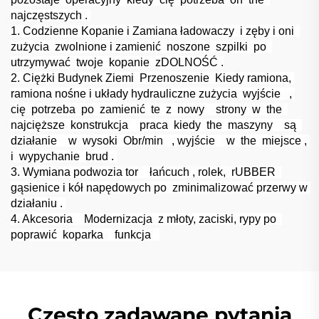
najczęstszych 
.
1. Codzienne Kopanie 
i 
Zamiana ładowaczy 
i 
zęby i 
oni 
zużycia 
zwolnione 
i 
zamienić 
noszone 
szpilki 
po 
utrzymywać 
twoje 
kopanie 
zDOLNOŚĆ 
.
2. Ciężki Budynek 
Ziemi 
Przenoszenie 
Kiedy 
ramiona, 
ramiona nośne i układy hydrauliczne 
zużycia 
wyjście   
,
cię 
potrzeba 
po 
zamienić 
te 
z 
nowy   
strony 
w 
the 
najcięższe 
konstrukcja   
praca 
kiedy 
the 
maszyny   
są 
działanie   
w 
wysoki 
Obr/min   
,
wyjście   
w 
the 
miejsce 
,
i 
wypychanie 
brud 
.
3. Wymiana podwozia 
tor   
łańcuch 
, rolek, 
rUBBER 
gąsienice 
i kół napędowych 
po 
zminimalizować 
przerwy w 
działaniu 
.
4. 
Akcesoria   
Modernizacja 
z 
młoty, zaciski, rypy 
po 
poprawić 
koparka   
funkcja   
Często zadawane pytania