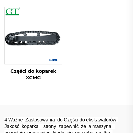
Części do koparek
XCMG
4 
Ważne 
Zastosowania 
do 
Części do ekskawatorów 
Jakość 
koparka   
strony 
zapewnić 
że 
a 
maszyna   
pozostaje 
operacyjny 
kiedy 
cię 
potrzeba 
on 
the 