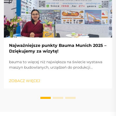
Najważniejsze punkty Bauma Munich 2025 –
Dziękujemy za wizytę!
bauma to więcej niż największa na świecie wystawa
maszyn budowlanych, urządzeń do produkcji
materiałów budowlanych i maszyn górniczych,
pojazdów i sprzętu budowlanego: to puls branży oraz
ZOBACZ WIĘCEJ
międzynarodowy silnik sukcesu, napędzający
innowacje i rynek.