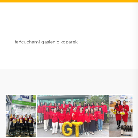
łańcuchami gąsienic koparek