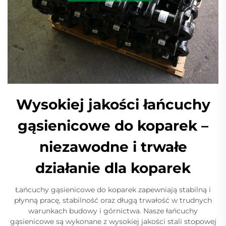
Wysokiej jakości łańcuchy
gąsienicowe do koparek –
niezawodne i trwałe
działanie dla koparek
Łańcuchy gąsienicowe do koparek zapewniają stabilną i
płynną pracę, stabilność oraz długą trwałość w trudnych
warunkach budowy i górnictwa. Nasze łańcuchy
gąsienicowe są wykonane z wysokiej jakości stali stopowej