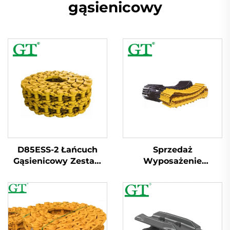
gąsienicowy
D85ESS-2 Łańcuch
Sprzedaż
Gąsienicowy Zestaw
Wyposażenie
Łącze 42l Typ
Fabryczne 202-32-
Smarowanego
00201 Część Berco Nr
KM1262/40 PC100-5
Zestaw Bieżni
Łańcuchowej Koparki