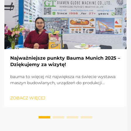
Najważniejsze punkty Bauma Munich 2025 –
Dziękujemy za wizytę!
bauma to więcej niż największa na świecie wystawa
maszyn budowlanych, urządzeń do produkcji
materiałów budowlanych i maszyn górniczych,
pojazdów i sprzętu budowlanego: to puls branży oraz
ZOBACZ WIĘCEJ
międzynarodowy silnik sukcesu, napędzający
innowacje i rynek.