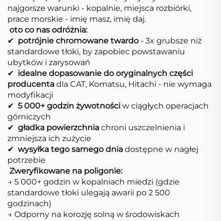
najgorsze warunki - kopalnie, miejsca rozbiórki,
prace morskie - imię masz, imię daj.
​
oto co nas odróżnia:
✔ ​​
potrójnie chromowane twardo
- 3x grubsze niż
standardowe tłoki, by zapobiec powstawaniu
ubytków i zarysowań
✔ ​​
idealne dopasowanie do oryginalnych części
producenta
dla CAT, Komatsu, Hitachi - nie wymaga
modyfikacji
✔ ​​
5 000+ godzin żywotności
w ciągłych operacjach
górniczych
✔ ​​
gładka powierzchnia
chroni uszczelnienia i
zmniejsza ich zużycie
✔ ​​
wysyłka tego samego dnia
​dostępne w nagłej
potrzebie
​
​Zweryfikowane na poligonie:
→ 5 000+ godzin w kopalniach miedzi (gdzie
standardowe tłoki ulegają awarii po 2 500
godzinach)
→ Odporny na korozję solną w środowiskach