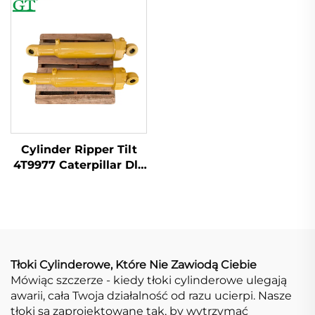
Cylinder Ripper Tilt
4T9977 Caterpillar Dla
modeli D10N D10R
D10T
Tłoki Cylinderowe, Które Nie Zawiodą Ciebie
Mówiąc szczerze - kiedy tłoki cylinderowe ulegają
awarii, cała Twoja działalność od razu ucierpi. Nasze
tłoki są zaprojektowane tak, by wytrzymać