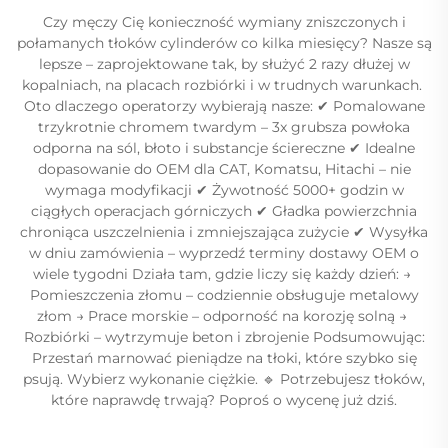
Czy męczy Cię konieczność wymiany zniszczonych i
połamanych tłoków cylinderów co kilka miesięcy? Nasze są
lepsze – zaprojektowane tak, by ​​służyć 2 razy dłużej​​ w
kopalniach, na placach rozbiórki i w trudnych warunkach. ​​
Oto dlaczego operatorzy wybierają nasze:​​ ✔ ​​Pomalowane
trzykrotnie chromem twardym​​ – 3x grubsza powłoka
odporna na sól, błoto i substancje ściereczne ✔ ​​Idealne
dopasowanie do OEM​​ dla CAT, Komatsu, Hitachi – nie
wymaga modyfikacji ✔ ​​Żywotność 5000+ godzin​​ w
ciągłych operacjach górniczych ✔ ​​Gładka powierzchnia​​
chroniąca uszczelnienia i zmniejszająca zużycie ✔ ​​Wysyłka
w dniu zamówienia​​ – wyprzedź terminy dostawy OEM o
wiele tygodni ​​Działa tam, gdzie liczy się każdy dzień:​​ → ​​
Pomieszczenia złomu​​ – codziennie obsługuje metalowy
złom → ​​Prace morskie​​ – odporność na korozję solną → ​​
Rozbiórki​​ – wytrzymuje beton i zbrojenie ​​Podsumowując:​​
Przestań marnować pieniądze na tłoki, które szybko się
psują. Wybierz ​​wykonanie ciężkie. ​​🔹 Potrzebujesz tłoków,
które naprawdę trwają? Poproś o wycenę już dziś.