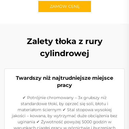
ZAMÓW CENĘ
Zalety tłoka z rury
cylindrowej
Twardszy niż najtrudniejsze miejsce
pracy
✔ Potrójnie chromowany – 3x grubszy niż
standardowe tłoki, by oprzeć się soli, błotu i
materiałom ściernym ✔ Stal stopowa wysokiej
jakości – kowana, by wytrzymać duże obciążenia bez
uginania ✔ Żywotność powyżej 5000 godzin w
warunkach ciągłej pracy w górnictwie i burzeniach