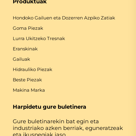
Produktuak
Hondoko Gailuen eta Dozerren Azpiko Zatiak
Goma Piezak
Lurra Ukitzeko Tresnak
Eranskinak
Gailuak
Hidrauliko Piezak
Beste Piezak
Makina Marka
Harpidetu gure buletinera
Gure buletinarekin bat egin eta
industriako azken berriak, eguneratzeak
eta ikuspegiak jaso.