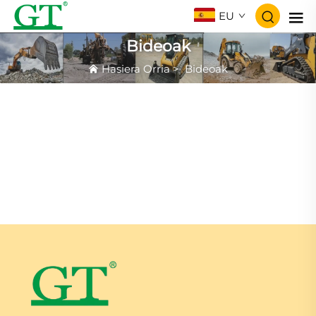
EU
Bideoak
Hasiera Orria
>
Bideoak