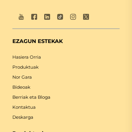
EZAGUN ESTEKAK
Hasiera Orria
Produktuak
Nor Gara
Bideoak
Berriak eta Bloga
Kontaktua
Deskarga