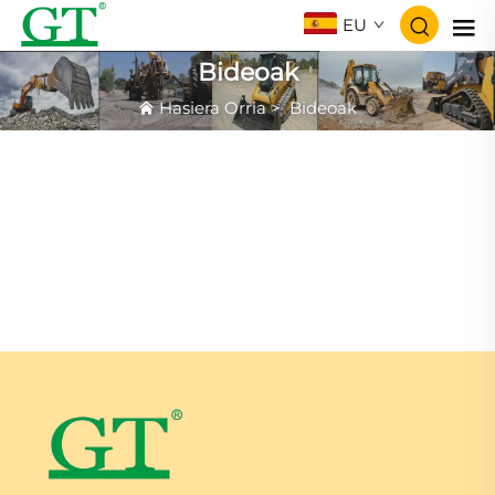
EU
Bideoak
Hasiera Orria
>
Bideoak