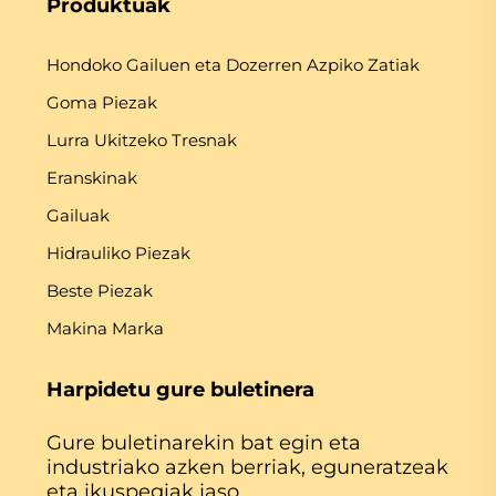
Produktuak
Hondoko Gailuen eta Dozerren Azpiko Zatiak
Goma Piezak
Lurra Ukitzeko Tresnak
Eranskinak
Gailuak
Hidrauliko Piezak
Beste Piezak
Makina Marka
Harpidetu gure buletinera
Gure buletinarekin bat egin eta
industriako azken berriak, eguneratzeak
eta ikuspegiak jaso.