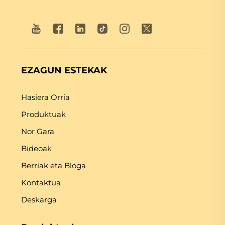
EZAGUN ESTEKAK
Hasiera Orria
Produktuak
Nor Gara
Bideoak
Berriak eta Bloga
Kontaktua
Deskarga