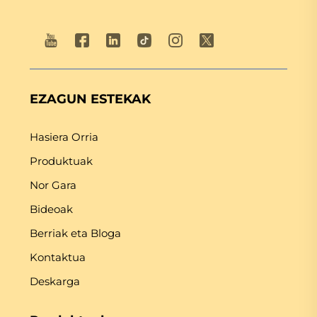
EZAGUN ESTEKAK
Hasiera Orria
Produktuak
Nor Gara
Bideoak
Berriak eta Bloga
Kontaktua
Deskarga