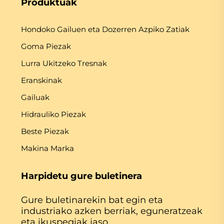
Produktuak
Hondoko Gailuen eta Dozerren Azpiko Zatiak
Goma Piezak
Lurra Ukitzeko Tresnak
Eranskinak
Gailuak
Hidrauliko Piezak
Beste Piezak
Makina Marka
Harpidetu gure buletinera
Gure buletinarekin bat egin eta
industriako azken berriak, eguneratzeak
eta ikuspegiak jaso.