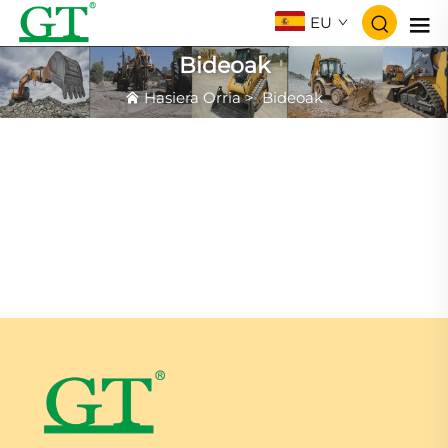
EU
Bideoak
Hasiera Orria
>
Bideoak